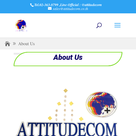
Tel.02-363-8799 ,Line Official : @attitudecom
sales@attitudecom.co.th
About Us
About Us