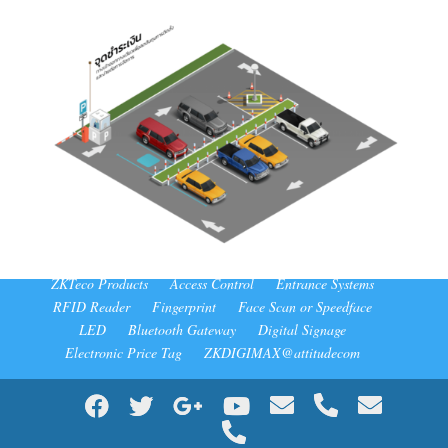
Terms and Conditions
Shop
Products
Solutions
ZKTeco Products
Access Control
Entrance Systems
RFID Reader
Fingerprint
Face Scan or Speedface
LED
Bluetooth Gateway
Digital Signage
Electronic Price Tag
ZKDIGIMAX@attitudecom