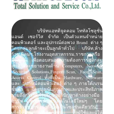
บริษัทแอทติจูดคอม โททัลโซลูชั่น
แอนด์ เซอร์วิส จำกัด เป็นตัวแทนจำหน่าย
คอมพิวเตอร์ และอุปกรณ์ต่อพวง Brand ต่าง ๆ
โดยกลุ่มลูกค้าจะเป็นลูกค้าทั่วไป บริษัท,ห้าง
ร้าน,นิคมฯ,โรงงานอุตสาหกรรม,ราชการหรือ
อื่นๆ เพื่อตอบสนองความต้องการของกลุ่ม
ลูกค้าและขยายงานด้าน Computers, Network
,Security Solutions,Finger Scan, Face Scan,
Access Control ทั้งที่เป็น Hardware, Software
และ อุปกรณ์คอมพิวเตอร์ ต่าง ๆ ภายใต้เบรน
ชั้นนำ โดยมุ่งเน้นคุณภาพและประสิทธิภาพ
รวมถึงการให้คำปรึกษาแก้ปัญหาต่างอย่างมือ
อาชีพ ด้วยการนำเอาเทคโนโลยีใหม่ๆ โดย
การรวมทุกๆข้อจำกัดให้เป็นโซลูชั่นเดียวกัน
เพื่อให้ง่ายต่อการจัดการ ทั้งผู้ใช้และผู้ให้