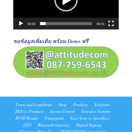
00:00
00:41
ขอข้อมูลเพิ่มเติม พร้อม Demo ฟรี
Terms and Conditions
Shop
Products
Solutions
ZKTeco Products
Access Control
Entrance Systems
RFID Reader
Fingerprint
Face Scan or Speedface
LED
Bluetooth Gateway
Digital Signage
Electronic Price Tag
ZKDIGIMAX@attitudecom