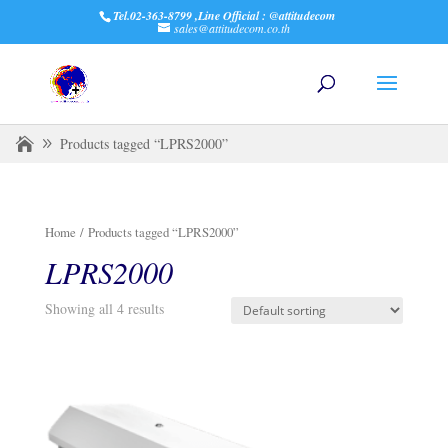
Tel.02-363-8799 ,Line Official : @attitudecom
sales@attitudecom.co.th
Products tagged “LPRS2000”
Home
/ Products tagged “LPRS2000”
LPRS2000
Showing all 4 results