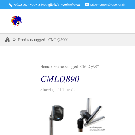
Tel.02-363-8799 ,Line Official : @attitudecom
sales@attitudecom.co.th
Products tagged “CMLQ890”
Home
/ Products tagged “CMLQ890”
CMLQ890
Showing all 1 result