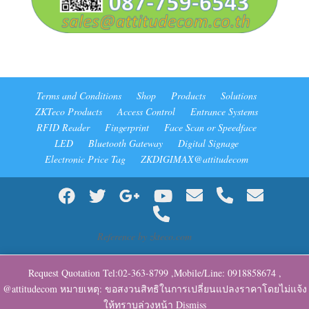
Terms and Conditions
Shop
Products
Solutions
ZKTeco Products
Access Control
Entrance Systems
RFID Reader
Fingerprint
Face Scan or Speedface
LED
Bluetooth Gateway
Digital Signage
Electronic Price Tag
ZKDIGIMAX@attitudecom
Reference by zkteco.com
Request Quotation Tel:02-363-8799 ,Mobile/Line: 0918858674 ,
@attitudecom หมายเหตุ: ขอสงวนสิทธิในการเปลี่ยนแปลงราคาโดยไม่แจ้ง
ให้ทราบล่วงหน้า
Dismiss