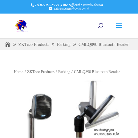
Tel.02-363-8799 ,Line Official : @attitudecom
sales@attitudecom.co.th
ZKTeco Products
Parking
CMLQ890 Bluetooth Reader
Home
/
ZKTeco Products
/
Parking
/ CMLQ890 Bluetooth Reader