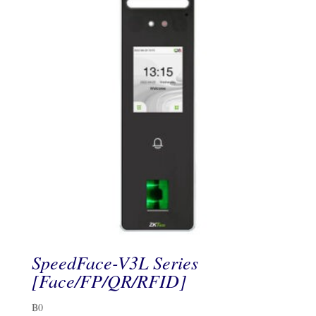
SpeedFace-V3L Series
[Face/FP/QR/RFID]
฿
0